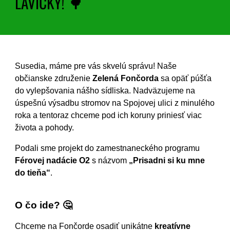
LAVIČKY! 🌳
Susedia, máme pre vás skvelú správu! Naše
občianske združenie
Zelená Fončorda
sa opäť púšťa
do vylepšovania nášho sídliska. Nadväzujeme na
úspešnú výsadbu stromov na Spojovej ulici z minulého
roka a tentoraz chceme pod ich koruny priniesť viac
života a pohody.
Podali sme projekt do zamestnaneckého programu
Férovej nadácie O2
s názvom
„Prisadni si ku mne
do tieňa“
.
O čo ide? 🤔
Chceme na Fončorde osadiť unikátne
kreatívne