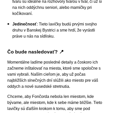
tvaru sú ideálne na rozhovory tvárou v tvár, či už si
na nich oddýchnu seniori, alebo mamičky pri
kočíkovaní.
Jedinečnosť
: Tieto lavičky budú prvými svojho
druhu v Banskej Bystrici a sme hrdí, že vyrástli
práve u nás na sídlisku.
Čo bude nasledovať? 📍
Momentálne ladíme posledné detaily a čoskoro ich
začneme inštalovať na miesta, ktoré sme spoločne s
vami vybrali. Naším cieľom je, aby už počas
najbližších slnečných dní slúžili ako miesto pre váš
oddych a nové susedské stretnutia.
Chceme, aby Fončorda nebola len miestom, kde
bývame, ale miestom, kde k sebe máme bližšie. Tieto
lavičky sú ďalším krokom k tomu, aby sme pod