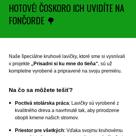
HOTOVÉ! ČOSKORO ICH UVIDÍTE NA
FONČORDE 🌳
Naše špeciálne kruhové lavičky, ktoré sme si vysnívali
v projekte
„Prisadni si ku mne do tieňa“
, sú už
kompletne vyrobené a pripravené na svoju premiéru.
Na čo sa môžete tešiť?
Poctivá stolárska práca
: Lavičky sú vyrobené z
kvalitného dreva a navrhnuté tak, aby prirodzene
obopli kmene našich stromov.
Priestor pre všetkých
: Vďaka svojmu kruhovému