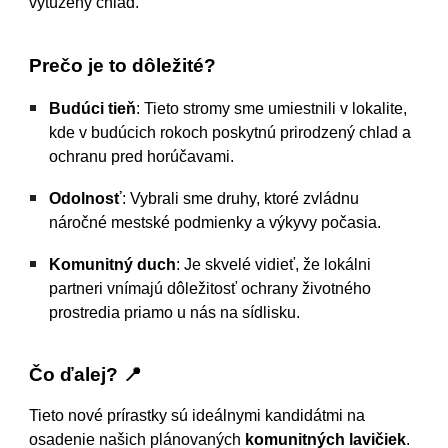
vytúžený chlad.
Prečo je to dôležité?
Budúci tieň
: Tieto stromy sme umiestnili v lokalite,
kde v budúcich rokoch poskytnú prirodzený chlad a
ochranu pred horúčavami.
Odolnosť
: Vybrali sme druhy, ktoré zvládnu
náročné mestské podmienky a výkyvy počasia.
Komunitný duch
: Je skvelé vidieť, že lokálni
partneri vnímajú dôležitosť ochrany životného
prostredia priamo u nás na sídlisku.
Čo ďalej? 📍
Tieto nové prírastky sú ideálnymi kandidátmi na
osadenie našich plánovaných
komunitných lavičiek
.