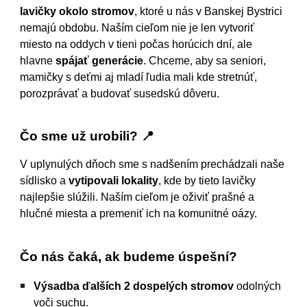
lavičky okolo stromov
, ktoré u nás v Banskej Bystrici
nemajú obdobu. Naším cieľom nie je len vytvoriť
miesto na oddych v tieni počas horúcich dní, ale
hlavne
spájať generácie
. Chceme, aby sa seniori,
mamičky s deťmi aj mladí ľudia mali kde stretnúť,
porozprávať a budovať susedskú dôveru.
Čo sme už urobili? 📍
V uplynulých dňoch sme s nadšením prechádzali naše
sídlisko a
vytipovali lokality
, kde by tieto lavičky
najlepšie slúžili. Naším cieľom je oživiť prašné a
hlučné miesta a premeniť ich na komunitné oázy.
Čo nás čaká, ak budeme úspešní?
Výsadba ďalších 2 dospelých stromov
odolných
voči suchu.