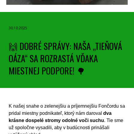
30
.
10
.2025
🙌 DOBRÉ SPRÁVY: NAŠA „TIEŇOVÁ
OÁZA“ SA ROZRASTÁ VĎAKA
MIESTNEJ PODPORE! 🌳
K našej snahe o zelenejšiu a príjemnejšiu Fončordu sa
pridal miestny podnikateľ, ktorý nám daroval
dva
krásne dospelé stromy odolné voči suchu
. Tie sme
už spoločne vysadili, aby v budúcnosti prinášali