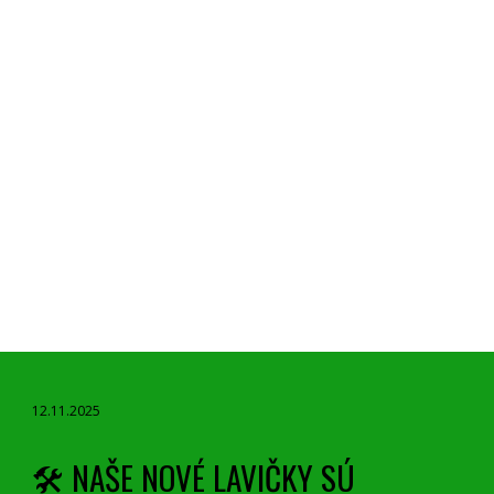
12.
11
.2025
🛠️ NAŠE NOVÉ LAVIČKY SÚ