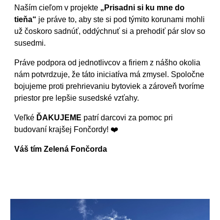
Naším cieľom v projekte
„Prisadni si ku mne do
tieňa“
je práve to, aby ste si pod týmito korunami mohli
už čoskoro sadnúť, oddýchnuť si a prehodiť pár slov so
susedmi.
Práve podpora od jednotlivcov a firiem z nášho okolia
nám potvrdzuje, že táto iniciatíva má zmysel. Spoločne
bojujeme proti prehrievaniu bytoviek a zároveň tvoríme
priestor pre lepšie susedské vzťahy.
Veľké
ĎAKUJEME
patrí darcovi za pomoc pri
budovaní krajšej Fončordy! ❤️
Váš tím Zelená Fončorda